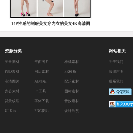
Christmas Toys Gre
14P性感的制服美女穿内衣的美女4K高清图
片
资源分类
网站相关
矢量素材
平面图片
样机素材
关于我们
PSD素材
网店素材
PR模板
法律声明
高清图片
AE模板
配乐素材
联系我们
办公素材
PS工具
图标素材
背景纹理
字体下载
音效素材
UI Kits
PNG图片
设计欣赏