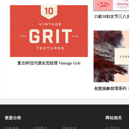
25款38妇女节三
P
复古怀旧污渍全页纹理 Vintage Grit
Textures
创意抽象纹理系列：
理 Surf
资源分类
网站相关
矢量素材
平面图片
样机素材
关于我们