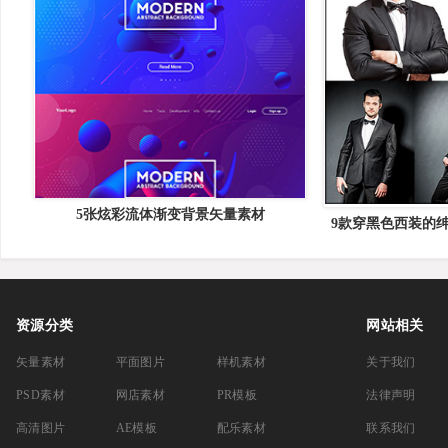
5张炫彩流体渐变背景矢量素材
9款穿黑色西装的绅
资源分类
网站相关
矢量素材
平面图片
样机素材
关于我们
PSD素材
网店素材
PR模板
法律声明
高清图片
AE模板
配乐素材
联系我们