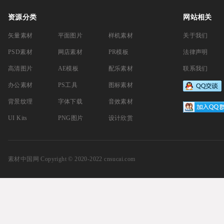
资源分类
网站相关
矢量素材
平面图片
样机素材
关于我们
PSD素材
网店素材
PR模板
法律声明
高清图片
AE模板
配乐素材
联系我们
办公素材
PS工具
图标素材
背景纹理
字体下载
音效素材
UI Kits
PNG图片
设计欣赏
素材中国网
Copyright © 2020-2022 cnsucai.com