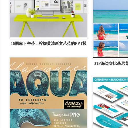
16图库下午茶：柠檬黄清新文艺范的PPT模
版套装下载[key,pptx]
21P海边穿比基尼