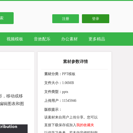
索
注册
登录
视频模板
音效配乐
办公素材
更多精品
素材参数详情
素材分类：
PPT模板
文件大小：
1.06MB
文件类型：
pptx
塑形，移动或移
上传用户：
11545946
编辑图表和图
版权提示：
该素材来自用户上传分享。您可以
直接下载保存或加入
我的收藏夹
以供学习参考。若本内容侵犯到您