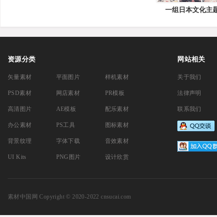
一组日本文化主
资源分类
网站相关
矢量素材
平面图片
样机素材
关于我们
PSD素材
网店素材
PR模板
法律声明
高清图片
AE模板
配乐素材
联系我们
办公素材
PS工具
图标素材
背景纹理
字体下载
音效素材
UI Kits
PNG图片
设计欣赏
素材中国网
Copyright © 2020-2022 cnsucai.com