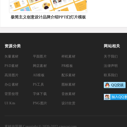
极简主义创意设计品牌介绍PPT幻灯片模板
Edway Creative Powerpoint
资源分类
网站相关
矢量素材
平面图片
样机素材
关于我们
PSD素材
网店素材
PR模板
法律声明
高清图片
AE模板
配乐素材
联系我们
办公素材
PS工具
图标素材
背景纹理
字体下载
音效素材
UI Kits
PNG图片
设计欣赏
素材中国网
Copyright © 2020-2022 cnsucai.com