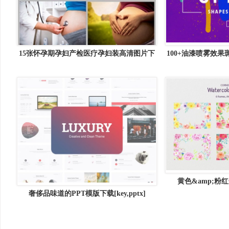
15张怀孕期孕妇产检医疗孕妇装高清图片下
100+油漆喷雾效果
载
101 Blob &amp;
黄色&amp;粉
奢侈品味道的PPT模版下载[key,pptx]
Watercolor floral