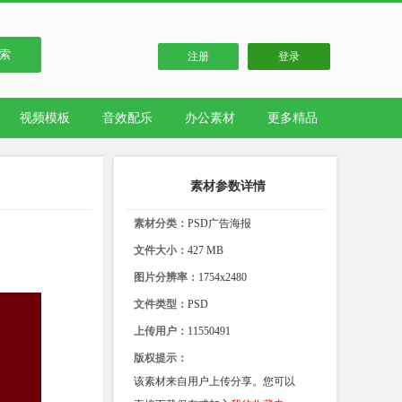
索
注册
登录
视频模板
音效配乐
办公素材
更多精品
素材参数详情
素材分类：
PSD广告海报
文件大小：
427 MB
图片分辨率：
1754x2480
文件类型：
PSD
上传用户：
11550491
版权提示：
该素材来自用户上传分享。您可以