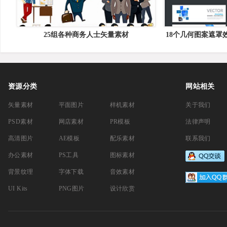
25组各种商务人士矢量素材
18个几何图案遮罩效
资源分类
网站相关
矢量素材
平面图片
样机素材
关于我们
PSD素材
网店素材
PR模板
法律声明
高清图片
AE模板
配乐素材
联系我们
办公素材
PS工具
图标素材
背景纹理
字体下载
音效素材
UI Kits
PNG图片
设计欣赏