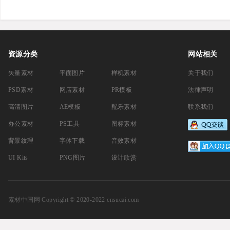
资源分类
网站相关
矢量素材
平面图片
样机素材
关于我们
PSD素材
网店素材
PR模板
法律声明
高清图片
AE模板
配乐素材
联系我们
办公素材
PS工具
图标素材
背景纹理
字体下载
音效素材
UI Kits
PNG图片
设计欣赏
素材中国网
Copyright © 2020-2022 cnsucai.com