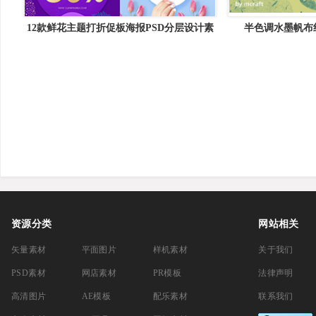
12款鲜花主题打折促板海报PSD分层设计素
半色调水墨帆布纹理套
材
Screen Te
资源分类
网站相关
矢量素材
平面图片
样机素材
关于我们
PSD素材
网店素材
PR模板
法律声明
高清图片
AE模板
配乐素材
联系我们