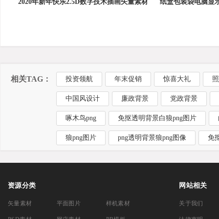
2020年新年快乐2.5D数字技术插画矢量素材
纸盒包装袋电脑显
纸包装样机素
相关TAG：
投资领航
年末促销
惊喜大礼
照
中国风设计
廉政背景
党政背景
啄木鸟png
免抠透明背景白狼png图片
狼png图片
png透明背景狼png图像
免
资源分类
网站相关
矢量素材
平面图片
样机素材
关于我们